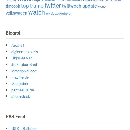
twitter
top
trump
twittwoch
update
timcook
video
watch
volkswagen
wwdc
zuckerberg
Blogroll
Area 51
digicam experts
HighResMac
Jetzt aber Shell
lemonpixel.com
maclife.de
Mastodon
parthesius.de
stromstock
RSS-Feed
RSS - Beiträge