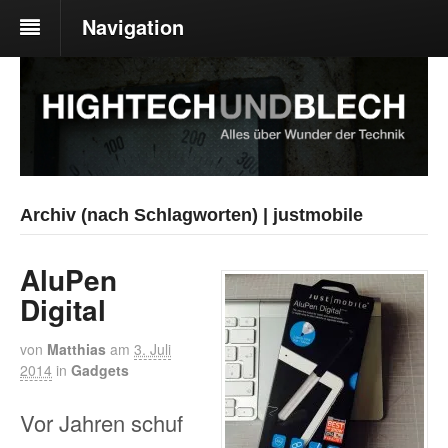
Navigation
Archiv (nach Schlagworten) | justmobile
AluPen
Digital
von
Matthias
am
3. Juli
2014
in
Gadgets
Vor Jahren schuf