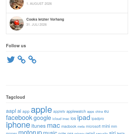
1. AUGUST 2026
Cooks letzter Vorhang
31. JULI 2026
Follow us
Twitter
Tagcloud
apple
aapl
ai
app
eu
applewatch
appletv
apps
china
ipad
facebook
google
ios
ipadpro
icloud
imac
iphone
mac
itunes
mini
macbook
microsoft
mm
meta
motorup
music
siri
retail
nsa
money
notw
tesla
privacy
security