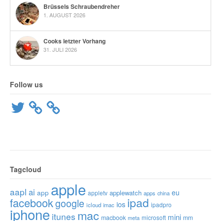
Brüssels Schraubendreher
1. AUGUST 2026
Cooks letzter Vorhang
31. JULI 2026
Follow us
Twitter
Tagcloud
apple
aapl
ai
app
eu
applewatch
appletv
apps
china
ipad
facebook
google
ios
ipadpro
icloud
imac
iphone
mac
itunes
mini
macbook
microsoft
mm
meta