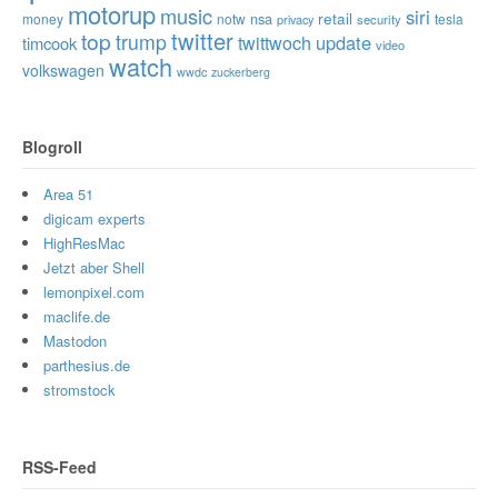
motorup
music
siri
retail
nsa
money
notw
tesla
privacy
security
twitter
top
trump
twittwoch
update
timcook
video
watch
volkswagen
wwdc
zuckerberg
Blogroll
Area 51
digicam experts
HighResMac
Jetzt aber Shell
lemonpixel.com
maclife.de
Mastodon
parthesius.de
stromstock
RSS-Feed