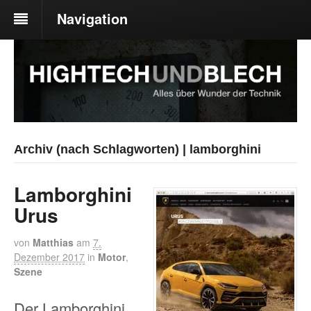
Navigation
Archiv (nach Schlagworten) | lamborghini
Lamborghini
Urus
von
Matthias
am
7.
Dezember 2017
in
Motor
,
Szene
Der Lamborghini