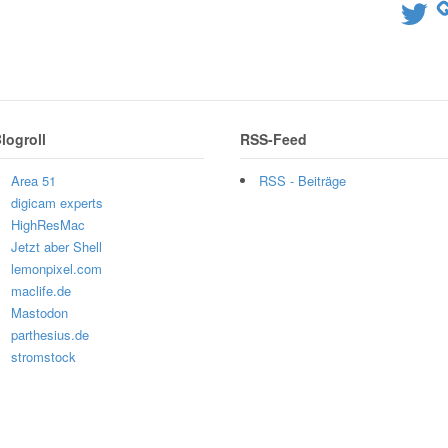
Twitter
logroll
RSS-Feed
Area 51
RSS - Beiträge
digicam experts
HighResMac
Jetzt aber Shell
lemonpixel.com
maclife.de
Mastodon
parthesius.de
stromstock