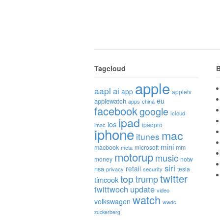
Tagcloud
B
apple
aapl
ai
app
appletv
eu
applewatch
apps
china
facebook
google
icloud
ipad
ios
ipadpro
imac
iphone
mac
itunes
mini
macbook
microsoft
mm
meta
motorup
music
money
notw
siri
retail
nsa
tesla
privacy
security
twitter
top
trump
timcook
twittwoch
update
video
watch
volkswagen
wwdc
zuckerberg