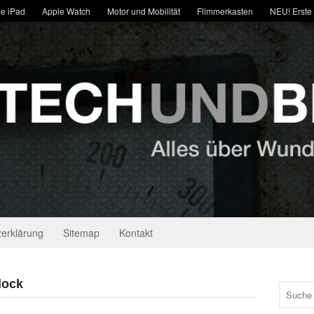
e iPad
Apple Watch
Motor und Mobilität
Flimmerkasten
NEU! Erste
erklärung
Sitemap
Kontakt
lock