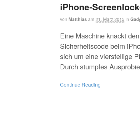
iPhone-Screenlock
von
Matthias
am
21. März 2015
in
Gad
Eine Maschine knackt den
Sicherheitscode beim iPho
sich um eine vierstellige P
Durch stumpfes Ausprobie
Continue Reading