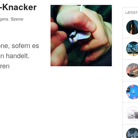
-Knacker
LATEST
gets
,
Szene
ne, sofern es
in handelt.
ren