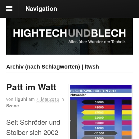
Navigation
Archiv (nach Schlagworten) | ltwsh
Patt im Watt
von
Hguhl
am
7. Mai 2012
in
Szene
Seit Schröder und
Stoiber sich 2002