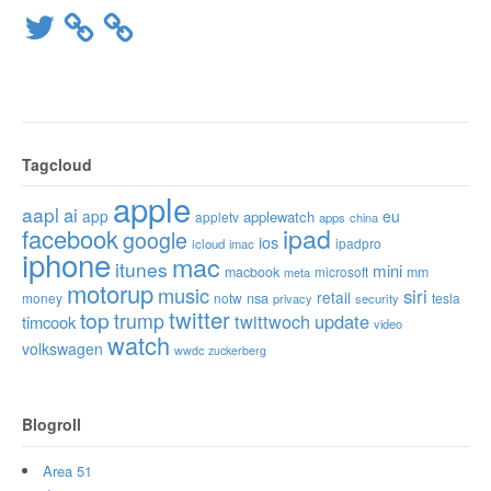
Twitter
Tagcloud
apple
aapl
ai
app
eu
applewatch
appletv
apps
china
ipad
facebook
google
ios
ipadpro
icloud
imac
iphone
mac
itunes
mini
macbook
microsoft
mm
meta
motorup
music
siri
retail
nsa
money
notw
tesla
privacy
security
twitter
top
trump
twittwoch
update
timcook
video
watch
volkswagen
wwdc
zuckerberg
Blogroll
Area 51