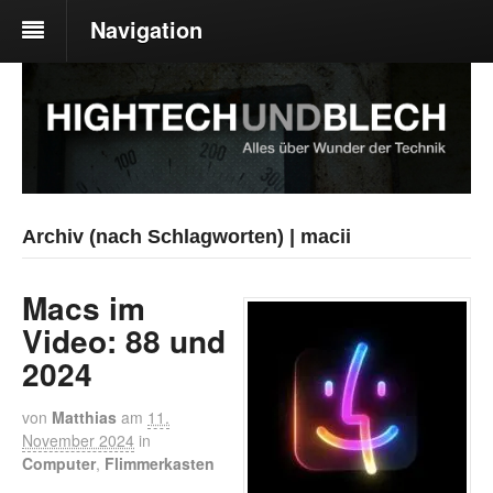
Navigation
Archiv (nach Schlagworten) | macii
Macs im
Video: 88 und
2024
von
Matthias
am
11.
November 2024
in
Computer
,
Flimmerkasten