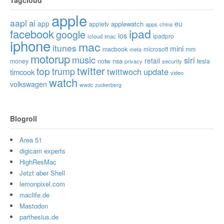
apple
aapl
ai
app
eu
applewatch
appletv
apps
china
ipad
facebook
google
ios
ipadpro
icloud
imac
iphone
mac
itunes
mini
macbook
microsoft
mm
meta
motorup
music
siri
retail
nsa
money
notw
tesla
privacy
security
twitter
top
trump
twittwoch
update
timcook
video
watch
volkswagen
wwdc
zuckerberg
Blogroll
Area 51
digicam experts
HighResMac
Jetzt aber Shell
lemonpixel.com
maclife.de
Mastodon
parthesius.de