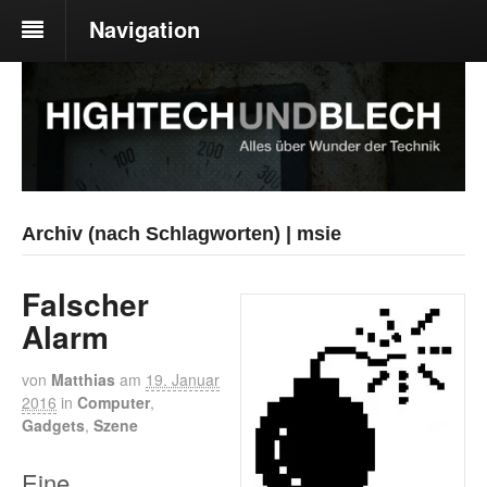
Navigation
Archiv (nach Schlagworten) | msie
Falscher
Alarm
von
Matthias
am
19. Januar
2016
in
Computer
,
Gadgets
,
Szene
Eine