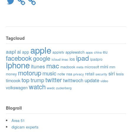
Tagcloud
apple
aapl
ai
app
eu
applewatch
appletv
apps
china
ipad
facebook
google
ios
ipadpro
icloud
imac
iphone
mac
itunes
mini
macbook
microsoft
mm
meta
motorup
music
siri
retail
nsa
money
notw
tesla
privacy
security
twitter
top
trump
twittwoch
update
timcook
video
watch
volkswagen
wwdc
zuckerberg
Blogroll
Area 51
digicam experts