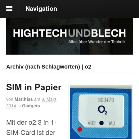
Navigation
Archiv (nach Schlagworten) | o2
SIM in Papier
von
Matthias
am
8. März
2014
in
Gadgets
Mit der o2 3 in 1-
SIM-Card ist der