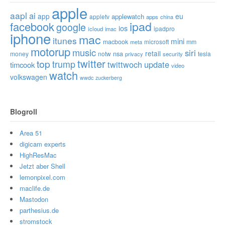
apple
aapl
ai
app
eu
applewatch
appletv
apps
china
ipad
facebook
google
ios
ipadpro
icloud
imac
iphone
mac
itunes
mini
macbook
microsoft
mm
meta
motorup
music
siri
retail
nsa
money
notw
tesla
privacy
security
twitter
top
trump
twittwoch
update
timcook
video
watch
volkswagen
wwdc
zuckerberg
Blogroll
Area 51
digicam experts
HighResMac
Jetzt aber Shell
lemonpixel.com
maclife.de
Mastodon
parthesius.de
stromstock