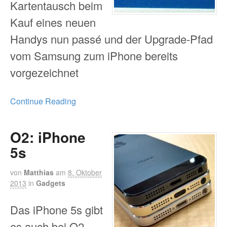
Kartentausch beim
Kauf eines neuen
Handys nun passé und der Upgrade-Pfad
vom Samsung zum iPhone bereits
vorgezeichnet
Continue Reading
O2: iPhone
5s
von
Matthias
am
8. Oktober
2013
in
Gadgets
Das iPhone 5s gibt
es auch bei O2.