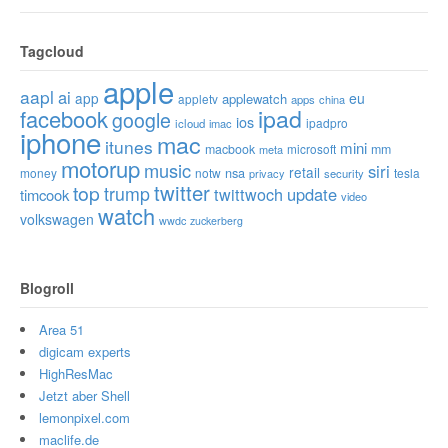
Tagcloud
apple
aapl
ai
app
eu
applewatch
appletv
apps
china
ipad
facebook
google
ios
ipadpro
icloud
imac
iphone
mac
itunes
mini
macbook
microsoft
mm
meta
motorup
music
siri
retail
nsa
money
notw
tesla
privacy
security
twitter
top
trump
twittwoch
update
timcook
video
watch
volkswagen
wwdc
zuckerberg
Blogroll
Area 51
digicam experts
HighResMac
Jetzt aber Shell
lemonpixel.com
maclife.de