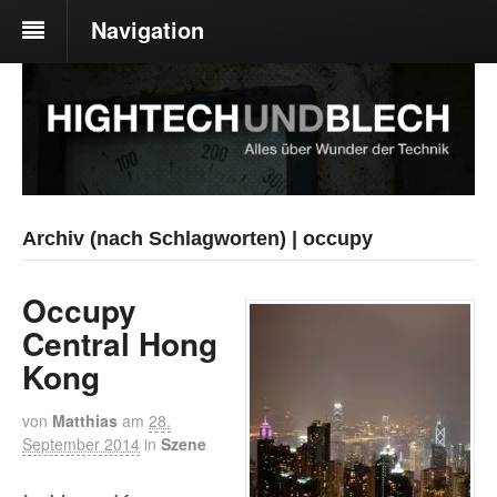
Navigation
Archiv (nach Schlagworten) | occupy
Occupy
Central Hong
Kong
von
Matthias
am
28.
September 2014
in
Szene