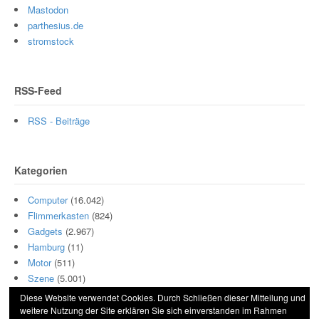
Mastodon
parthesius.de
stromstock
RSS-Feed
RSS - Beiträge
Kategorien
Computer
(16.042)
Flimmerkasten
(824)
Gadgets
(2.967)
Hamburg
(11)
Motor
(511)
Szene
(5.001)
Diese Website verwendet Cookies. Durch Schließen dieser Mitteilung und
weitere Nutzung der Site erklären Sie sich einverstanden im Rahmen