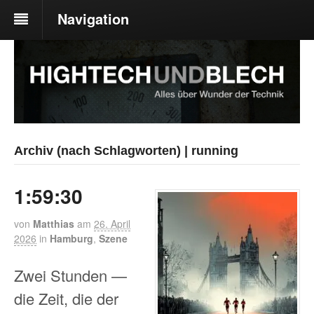
Navigation
Archiv (nach Schlagworten) | running
1:59:30
von
Matthias
am
26. April
2026
in
Hamburg
,
Szene
Zwei Stunden —
die Zeit, die der