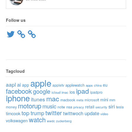
Follow us
Twitter
Tagcloud
apple
aapl
ai
app
eu
applewatch
appletv
apps
china
ipad
facebook
google
ios
ipadpro
icloud
imac
iphone
mac
itunes
mini
macbook
microsoft
mm
meta
motorup
music
siri
retail
nsa
money
notw
tesla
privacy
security
twitter
top
trump
twittwoch
update
timcook
video
watch
volkswagen
wwdc
zuckerberg