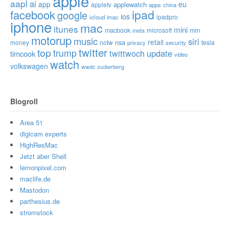
apple
aapl
ai
app
eu
applewatch
appletv
apps
china
ipad
facebook
google
ios
ipadpro
icloud
imac
iphone
mac
itunes
mini
macbook
microsoft
mm
meta
motorup
music
siri
retail
nsa
money
notw
tesla
privacy
security
twitter
top
trump
twittwoch
update
timcook
video
watch
volkswagen
wwdc
zuckerberg
Blogroll
Area 51
digicam experts
HighResMac
Jetzt aber Shell
lemonpixel.com
maclife.de
Mastodon
parthesius.de
stromstock