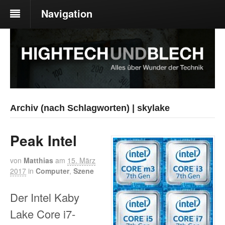
Navigation
Archiv (nach Schlagworten) | skylake
Peak Intel
von
Matthias
am
15. März
2017
in
Computer
,
Szene
Der Intel Kaby
Lake Core i7-