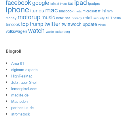
ipad
facebook
google
ios
ipadpro
icloud
imac
iphone
mac
itunes
mini
macbook
microsoft
mm
meta
motorup
music
siri
retail
nsa
money
notw
tesla
privacy
security
twitter
top
trump
twittwoch
update
timcook
video
watch
volkswagen
wwdc
zuckerberg
Blogroll
Area 51
digicam experts
HighResMac
Jetzt aber Shell
lemonpixel.com
maclife.de
Mastodon
parthesius.de
stromstock