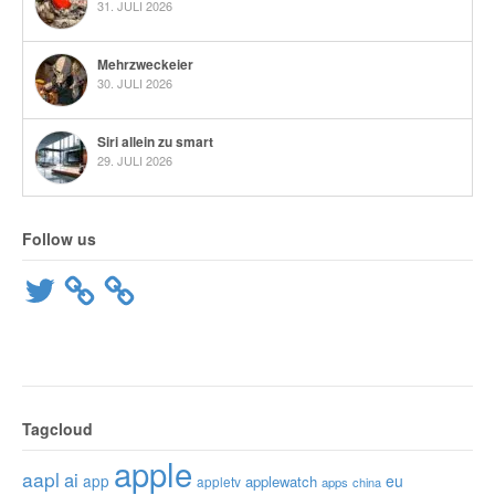
31. JULI 2026
Mehrzweckeier
30. JULI 2026
Siri allein zu smart
29. JULI 2026
Follow us
Twitter
Tagcloud
apple
aapl
ai
app
eu
applewatch
appletv
apps
china