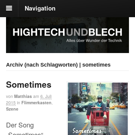
Navigation
Archiv (nach Schlagworten) | sometimes
Sometimes
von
Matthias
am
6. Juli
2015
in
Flimmerkasten
,
Szene
Der Song
„Sometimes“