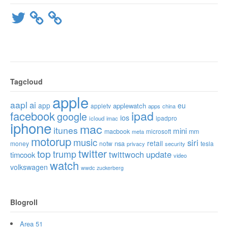
Twitter
Tagcloud
apple
aapl
ai
app
eu
applewatch
appletv
apps
china
ipad
facebook
google
ios
ipadpro
icloud
imac
iphone
mac
itunes
mini
macbook
microsoft
mm
meta
motorup
music
siri
retail
nsa
money
notw
tesla
privacy
security
twitter
top
trump
twittwoch
update
timcook
video
watch
volkswagen
wwdc
zuckerberg
Blogroll
Area 51