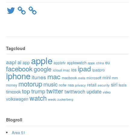
Twitter
Tagcloud
apple
aapl
ai
app
eu
applewatch
appletv
apps
china
ipad
facebook
google
ios
ipadpro
icloud
imac
iphone
mac
itunes
mini
macbook
microsoft
mm
meta
motorup
music
siri
retail
nsa
money
notw
tesla
privacy
security
twitter
top
trump
twittwoch
update
timcook
video
watch
volkswagen
wwdc
zuckerberg
Blogroll
Area 51