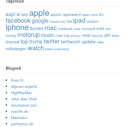
Tagcloud
apple
aapl
ai
app
eu
applewatch
appletv
apps
china
ipad
facebook
google
ios
ipadpro
icloud
imac
iphone
mac
itunes
mini
macbook
microsoft
mm
meta
motorup
music
siri
retail
nsa
money
notw
tesla
privacy
security
twitter
top
trump
twittwoch
update
timcook
video
watch
volkswagen
wwdc
zuckerberg
Blogroll
Area 51
digicam experts
HighResMac
Jetzt aber Shell
lemonpixel.com
maclife.de
Mastodon
parthesius.de