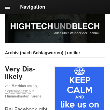
Navigation
Archiv (nach Schlagworten) | unlike
Very Dis-
likely
von
Matthias
am
18.
September 2015
in
Flimmerkasten
,
Szene
Bei Facebook gibt