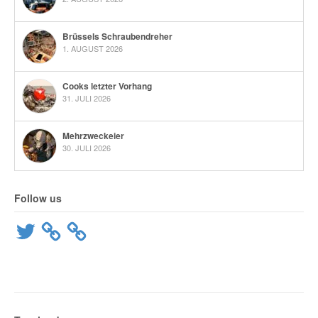
Brüssels Schraubendreher
1. AUGUST 2026
Cooks letzter Vorhang
31. JULI 2026
Mehrzweckeier
30. JULI 2026
Follow us
Twitter