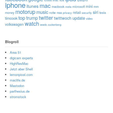
icloud
imac
iphone
mac
itunes
mini
macbook
microsoft
mm
meta
motorup
music
siri
retail
nsa
money
notw
tesla
privacy
security
twitter
top
trump
twittwoch
update
timcook
video
watch
volkswagen
wwdc
zuckerberg
Blogroll
Area 51
digicam experts
HighResMac
Jetzt aber Shell
lemonpixel.com
maclife.de
Mastodon
parthesius.de
stromstock