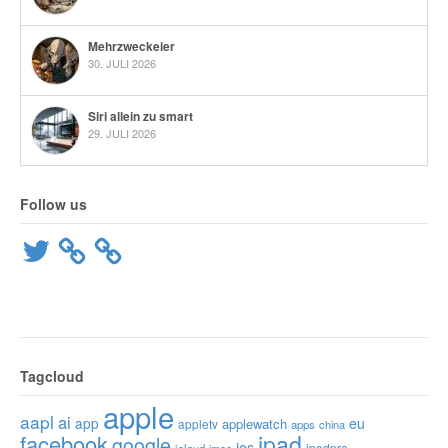
Mehrzweckeier
30. JULI 2026
Siri allein zu smart
29. JULI 2026
Follow us
Twitter
Tagcloud
apple
aapl
ai
app
eu
applewatch
appletv
apps
china
ipad
facebook
google
ios
ipadpro