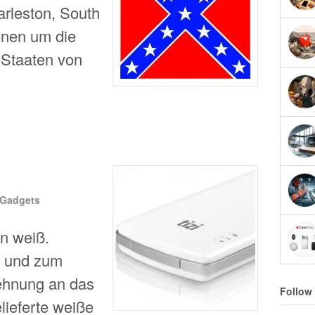
rleston, South
onen um die
 Staaten von
Gadgets
in weiß.
 und zum
ehnung an das
Follow
lieferte weiße