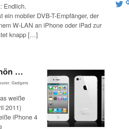
Twitter
 Endlich.
ist ein mobiler DVB-T-Empfänger, der
genem W-LAN an iPhone oder iPad zur
stet knapp […]
chön …
uter
,
Gadgets
das weiße
il 2011)
weiße iPhone 4
e