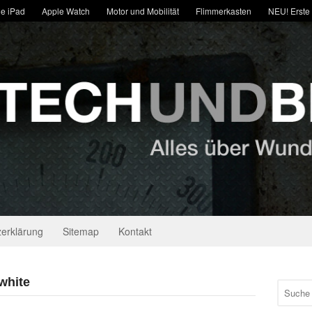
e iPad
Apple Watch
Motor und Mobilität
Flimmerkasten
NEU! Erste
erklärung
Sitemap
Kontakt
white