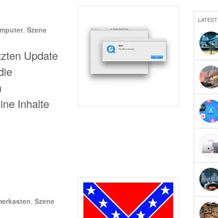
LATEST
mputer
,
Szene
tzten Update
die
m
ine Inhalte
merkasten
,
Szene