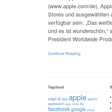
(www.apple.com/de), Appl
Stores und ausgewählten a
verfügbar sein. „Das weiße
und es ist wunderschön,“ sa
President Worldwide Prod
Continue Reading
Tagcloud
B
apple
aapl
ai
app
appletv
eu
applewatch
apps
china
facebook
google
icloud