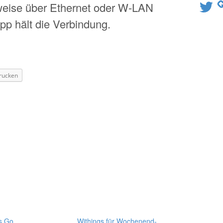
Twitter
ise über Ethernet oder W-LAN
p hält die Verbindung.
rucken
s Go
Withings für Wochenend-