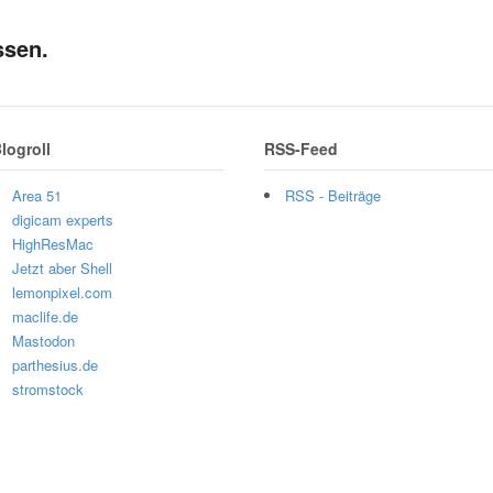
ssen.
logroll
RSS-Feed
Area 51
RSS - Beiträge
digicam experts
HighResMac
Jetzt aber Shell
lemonpixel.com
maclife.de
Mastodon
parthesius.de
stromstock