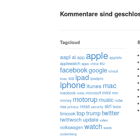
Kommentare sind geschlo
Tagcloud
B
apple
aapl
ai
app
appletv
eu
applewatch
apps
china
facebook
google
icloud
ipad
ios
ipadpro
imac
iphone
mac
itunes
mini
macbook
microsoft
mm
meta
motorup
music
money
notw
siri
retail
nsa
tesla
privacy
security
twitter
top
trump
timcook
twittwoch
update
video
watch
volkswagen
wwdc
zuckerberg