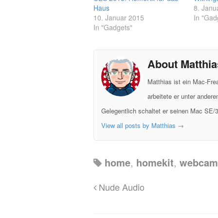
Haus
8. Janu
10. Januar 2015
In "Gad
In "Gadgets"
About Matthia
Matthias ist ein Mac-Fr
arbeitete er unter ander
Gelegentlich schaltet er seinen Mac SE/3
View all posts by Matthias
→
home
,
homekit
,
webcam
Nude Audio