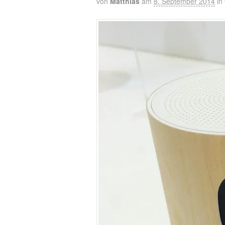
von
Matthias
am
8. September 2014
in