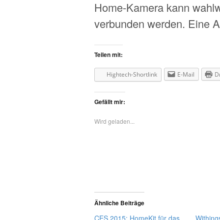
Home-Kamera kann wahlwe
verbunden werden. Eine Ap
Teilen mit:
Hightech-Shortlink
E-Mail
D
Gefällt mir:
Wird geladen...
Ähnliche Beiträge
CES 2015: HomeKit für das
Withing