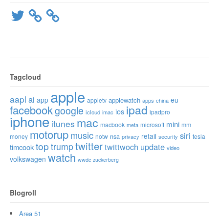
Twitter
Tagcloud
apple
aapl
ai
app
eu
applewatch
appletv
apps
china
ipad
facebook
google
ios
ipadpro
icloud
imac
iphone
mac
itunes
mini
macbook
microsoft
mm
meta
motorup
music
siri
retail
nsa
money
notw
tesla
privacy
security
twitter
top
trump
twittwoch
update
timcook
video
watch
volkswagen
wwdc
zuckerberg
Blogroll
Area 51