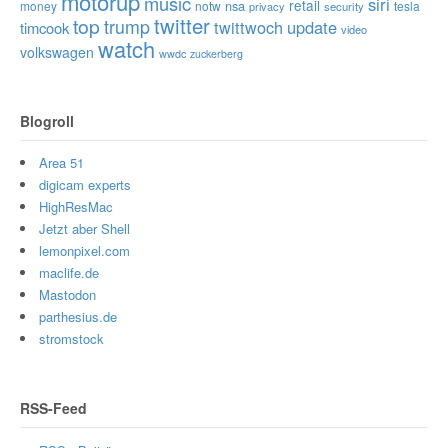
motorup
music
siri
retail
nsa
money
notw
tesla
privacy
security
twitter
top
trump
twittwoch
update
timcook
video
watch
volkswagen
wwdc
zuckerberg
Blogroll
Area 51
digicam experts
HighResMac
Jetzt aber Shell
lemonpixel.com
maclife.de
Mastodon
parthesius.de
stromstock
RSS-Feed