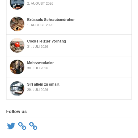
2. AUGUST 2026
Brüssels Schraubendreher
1. AUGUST 2026
Cooks letzter Vorhang
31. JULI 2026
Mehrzweckeier
30. JULI 2026
Siri allein zu smart
29. JULI 2026
Follow us
Twitter