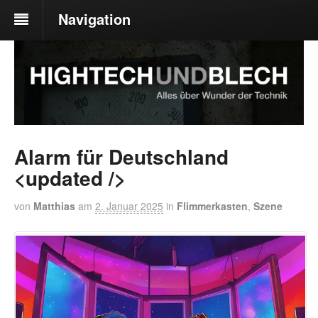
Navigation
Alarm für Deutschland
<updated />
von
Matthias
am
2. Januar 2025
in
Flimmerkasten
,
Szene