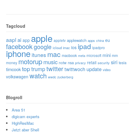
Tagcloud
apple
aapl
ai
app
eu
applewatch
appletv
apps
china
ipad
facebook
google
ios
ipadpro
icloud
imac
iphone
mac
itunes
mini
macbook
microsoft
mm
meta
motorup
music
siri
retail
nsa
money
notw
tesla
privacy
security
twitter
top
trump
twittwoch
update
timcook
video
watch
volkswagen
wwdc
zuckerberg
Blogroll
Area 51
digicam experts
HighResMac
Jetzt aber Shell