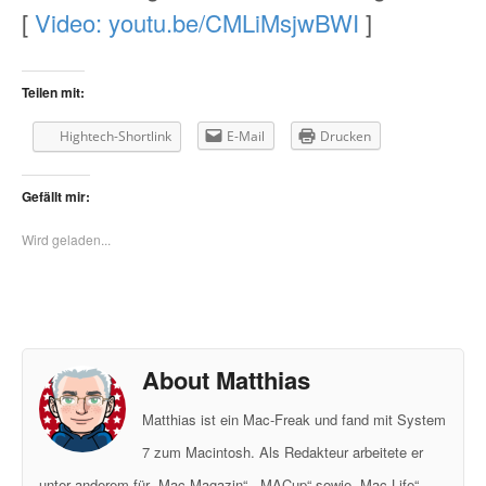
[
Video: youtu.be/CMLiMsjwBWI
]
Teilen mit:
Hightech-Shortlink
E-Mail
Drucken
Gefällt mir:
Wird geladen...
About Matthias
Matthias ist ein Mac-Freak und fand mit System
7 zum Macintosh. Als Redakteur arbeitete er
unter anderem für „Mac Magazin“, „MACup“ sowie „Mac Life“.