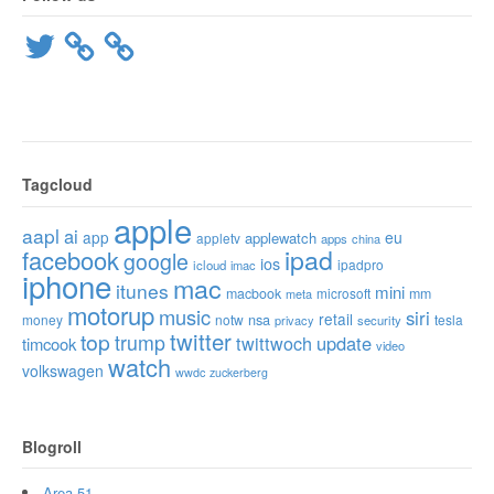
Twitter
Tagcloud
apple
aapl
ai
app
eu
applewatch
appletv
apps
china
ipad
facebook
google
ios
ipadpro
icloud
imac
iphone
mac
itunes
mini
macbook
microsoft
mm
meta
motorup
music
siri
retail
nsa
money
notw
tesla
privacy
security
twitter
top
trump
twittwoch
update
timcook
video
watch
volkswagen
wwdc
zuckerberg
Blogroll
Area 51