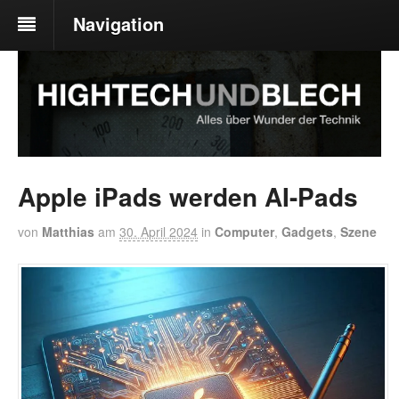
Navigation
Apple iPads werden AI-Pads
von
Matthias
am
30. April 2024
in
Computer
,
Gadgets
,
Szene