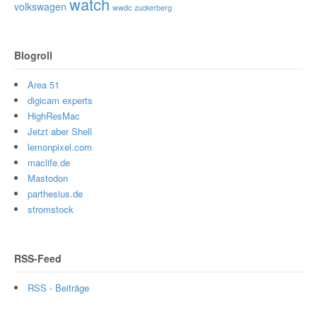
watch
volkswagen
wwdc
zuckerberg
Blogroll
Area 51
digicam experts
HighResMac
Jetzt aber Shell
lemonpixel.com
maclife.de
Mastodon
parthesius.de
stromstock
RSS-Feed
RSS - Beiträge