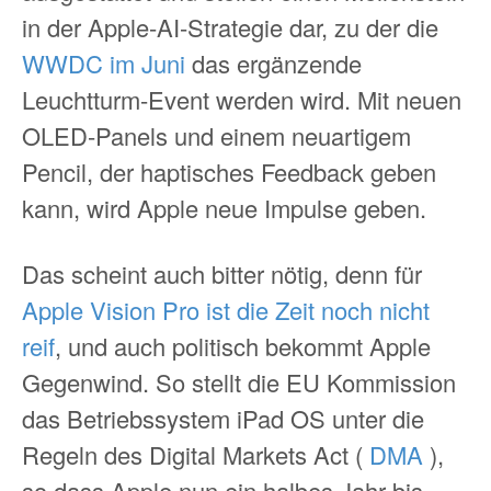
in der Apple-AI-Strategie dar, zu der die
WWDC im Juni
das ergänzende
Leuchtturm-Event werden wird. Mit neuen
OLED-Panels und einem neuartigem
Pencil, der haptisches Feedback geben
kann, wird Apple neue Impulse geben.
Das scheint auch bitter nötig, denn für
Apple Vision Pro ist die Zeit noch nicht
reif
, und auch politisch bekommt Apple
Gegenwind. So stellt die EU Kommission
das Betriebssystem iPad OS unter die
Regeln des Digital Markets Act (
DMA
),
so dass Apple nun ein halbes Jahr bis