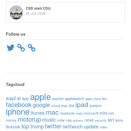
CSD statt CDU
26. JULI 2026
Follow us
Twitter
Tagcloud
apple
aapl
ai
app
eu
applewatch
appletv
apps
china
ipad
facebook
google
ios
ipadpro
icloud
imac
iphone
mac
itunes
mini
macbook
microsoft
mm
meta
motorup
music
siri
retail
nsa
money
notw
tesla
privacy
security
twitter
top
trump
twittwoch
update
timcook
video