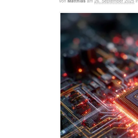
von
Matthias
am
26. September 2025
i