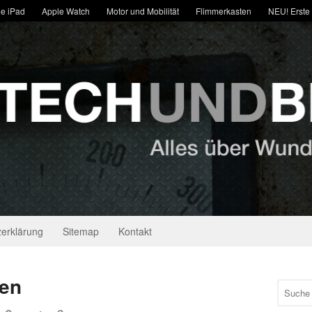
e iPad
Apple Watch
Motor und Mobilität
Flimmerkasten
NEU! Erste
erklärung
Sitemap
Kontakt
ten