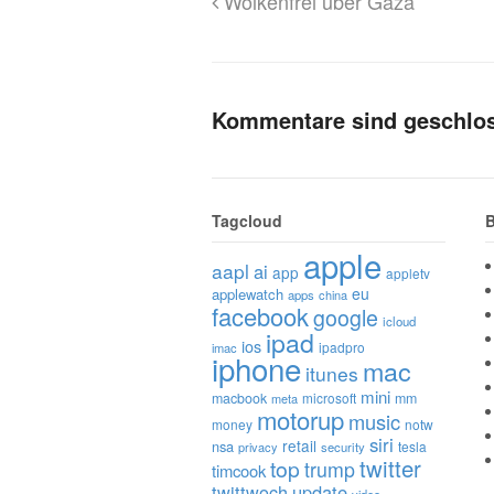
Wolkenfrei über Gaza
Kommentare sind geschlo
Tagcloud
B
apple
aapl
ai
app
appletv
eu
applewatch
apps
china
facebook
google
icloud
ipad
ios
ipadpro
imac
iphone
mac
itunes
mini
macbook
microsoft
mm
meta
motorup
music
money
notw
siri
retail
nsa
tesla
privacy
security
twitter
top
trump
timcook
twittwoch
update