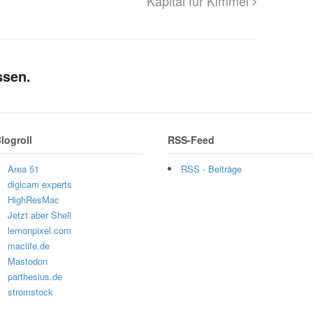
Kapital für Kimmel
ssen.
logroll
RSS-Feed
Area 51
RSS - Beiträge
digicam experts
HighResMac
Jetzt aber Shell
lemonpixel.com
maclife.de
Mastodon
parthesius.de
stromstock