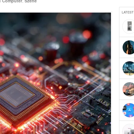
n
Computer
,
Szene
LATEST