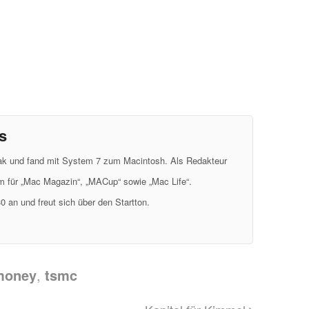
s
eak und fand mit System 7 zum Macintosh. Als Redakteur
em für „Mac Magazin“, „MACup“ sowie „Mac Life“.
0 an und freut sich über den Startton.
money
,
tsmc