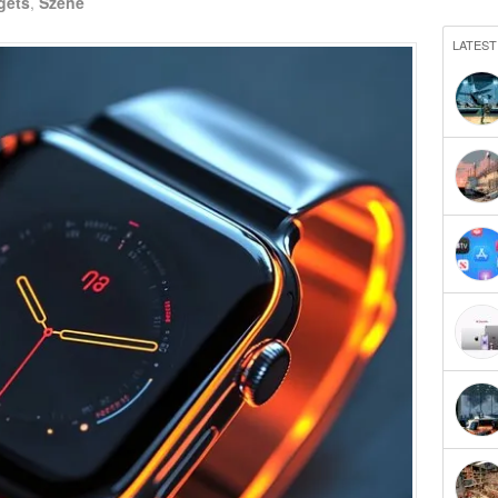
gets
,
Szene
LATEST