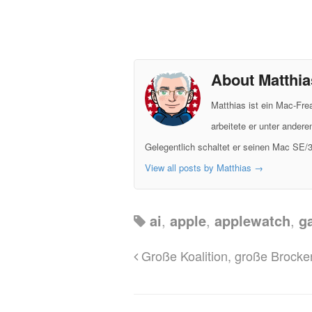
About Matthia
Matthias ist ein Mac-Fr
arbeitete er unter ander
Gelegentlich schaltet er seinen Mac SE/3
View all posts by Matthias
→
ai
,
apple
,
applewatch
,
g
Große Koalition, große Brocke