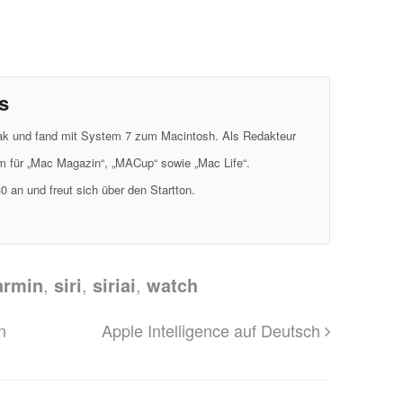
s
eak und fand mit System 7 zum Macintosh. Als Redakteur
em für „Mac Magazin“, „MACup“ sowie „Mac Life“.
0 an und freut sich über den Startton.
armin
,
siri
,
siriai
,
watch
n
Apple Intelligence auf Deutsch