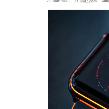
von
Matthias
am
31. März 2025
in
Gad