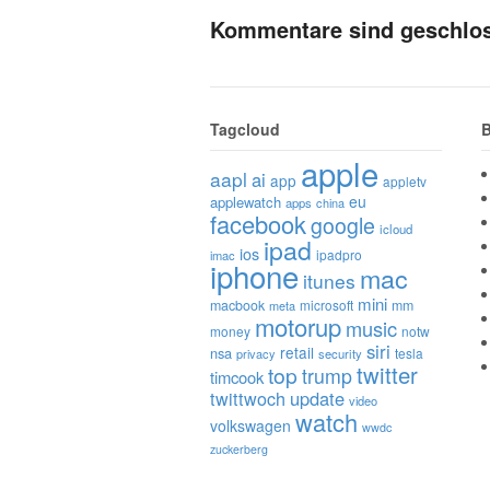
Kommentare sind geschlo
Tagcloud
B
apple
aapl
ai
app
appletv
eu
applewatch
apps
china
facebook
google
icloud
ipad
ios
ipadpro
imac
iphone
mac
itunes
mini
macbook
microsoft
mm
meta
motorup
music
money
notw
siri
retail
nsa
tesla
privacy
security
twitter
top
trump
timcook
twittwoch
update
video
watch
volkswagen
wwdc
zuckerberg