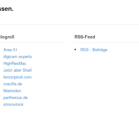
ssen.
logroll
RSS-Feed
Area 51
RSS - Beiträge
digicam experts
HighResMac
Jetzt aber Shell
lemonpixel.com
maclife.de
Mastodon
parthesius.de
stromstock