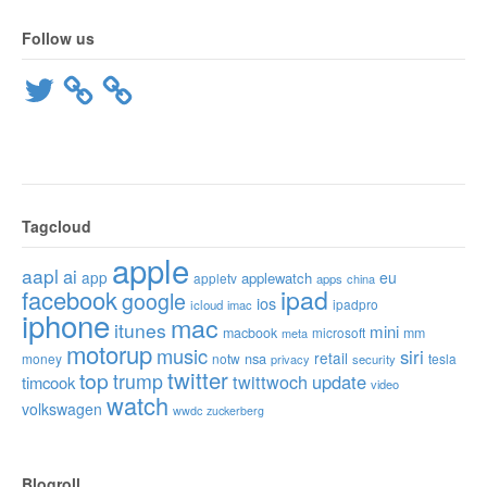
Follow us
Twitter
Tagcloud
apple
aapl
ai
app
eu
applewatch
appletv
apps
china
ipad
facebook
google
ios
ipadpro
icloud
imac
iphone
mac
itunes
mini
macbook
microsoft
mm
meta
motorup
music
siri
retail
nsa
money
notw
tesla
privacy
security
twitter
top
trump
twittwoch
update
timcook
video
watch
volkswagen
wwdc
zuckerberg
Blogroll