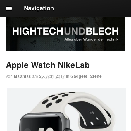
Navigation
Apple Watch NikeLab
von
Matthias
am
25. April 2017
in
Gadgets
,
Szene