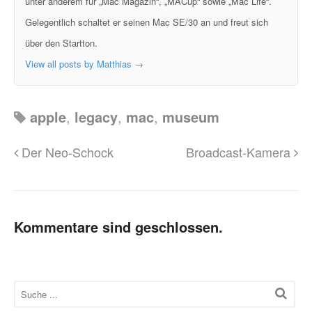
unter anderem für „Mac Magazin“, „MACup“ sowie „Mac Life“.
Gelegentlich schaltet er seinen Mac SE/30 an und freut sich
über den Startton.
View all posts by Matthias
→
apple
,
legacy
,
mac
,
museum
Der Neo-Schock
Broadcast-Kamera
Kommentare sind geschlossen.