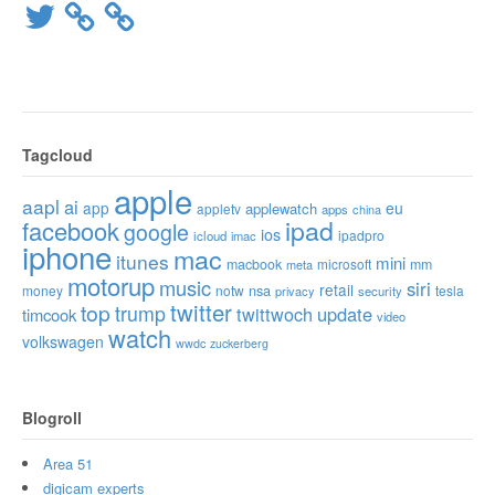
Twitter
Tagcloud
apple
aapl
ai
app
eu
applewatch
appletv
apps
china
ipad
facebook
google
ios
ipadpro
icloud
imac
iphone
mac
itunes
mini
macbook
microsoft
mm
meta
motorup
music
siri
retail
nsa
money
notw
tesla
privacy
security
twitter
top
trump
twittwoch
update
timcook
video
watch
volkswagen
wwdc
zuckerberg
Blogroll
Area 51
digicam experts