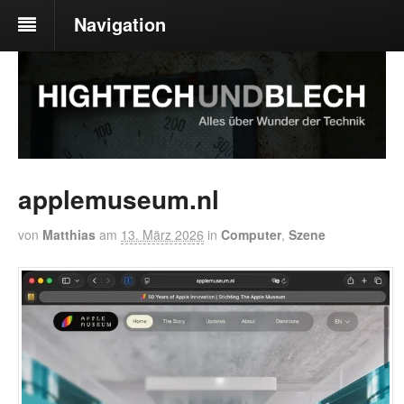
Navigation
applemuseum.nl
von
Matthias
am
13. März 2026
in
Computer
,
Szene