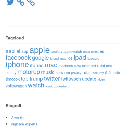
Twitter
Tagcloud
apple
aapl
ai
app
eu
applewatch
appletv
apps
china
ipad
facebook
google
ios
ipadpro
icloud
imac
iphone
mac
itunes
mini
macbook
microsoft
mm
meta
motorup
music
siri
retail
nsa
money
notw
tesla
privacy
security
twitter
top
trump
twittwoch
update
timcook
video
watch
volkswagen
wwdc
zuckerberg
Blogroll
Area 51
digicam experts