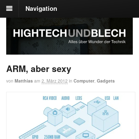
Navigation
ARM, aber sexy
von
Matthias
am
2. März 2012
in
Computer
,
Gadgets