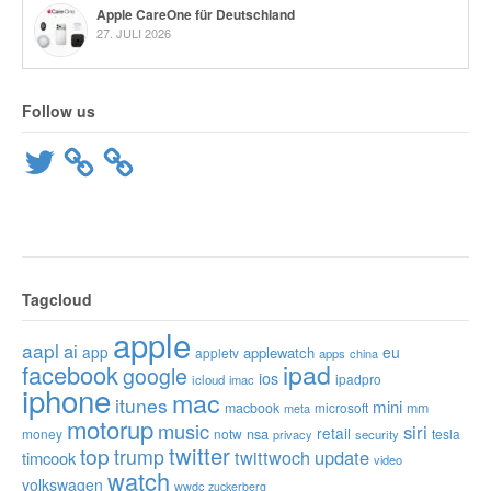
Apple CareOne für Deutschland
27. JULI 2026
Follow us
Twitter
Tagcloud
apple
aapl
ai
app
eu
applewatch
appletv
apps
china
ipad
facebook
google
ios
ipadpro
icloud
imac
iphone
mac
itunes
mini
macbook
microsoft
mm
meta
motorup
music
siri
retail
nsa
money
notw
tesla
privacy
security
twitter
top
trump
twittwoch
update
timcook
video
watch
volkswagen
wwdc
zuckerberg