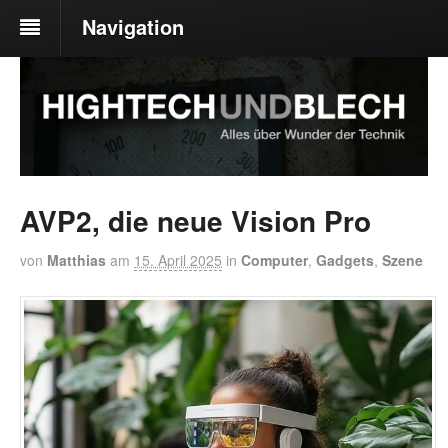
Navigation
AVP2, die neue Vision Pro
von
Matthias
am
15. April 2025
in
Computer
,
Gadgets
,
Szene