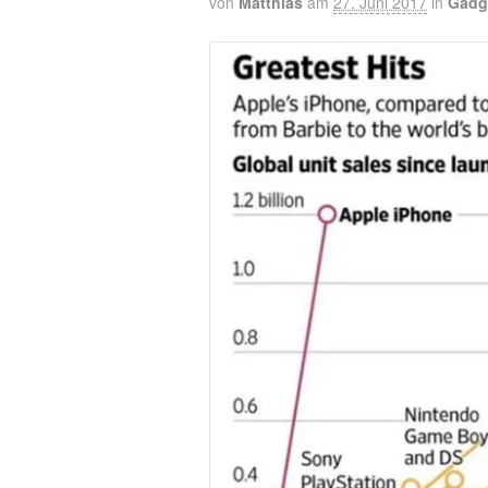
von
Matthias
am
27. Juni 2017
in
Gadg