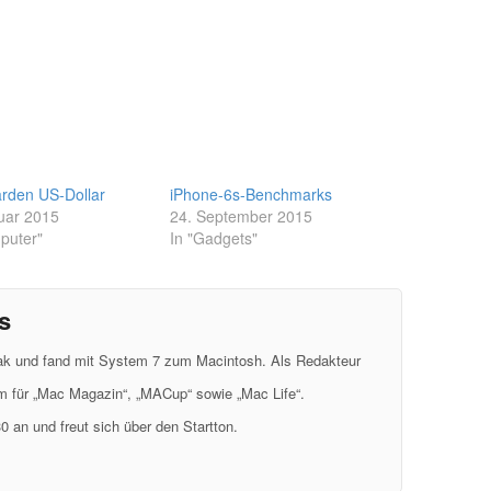
iarden US-Dollar
iPhone-6s-Benchmarks
uar 2015
24. September 2015
puter"
In "Gadgets"
s
eak und fand mit System 7 zum Macintosh. Als Redakteur
em für „Mac Magazin“, „MACup“ sowie „Mac Life“.
0 an und freut sich über den Startton.