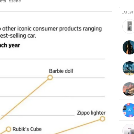
ets
,
Szene
LATEST