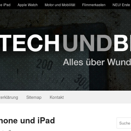
e iPad
Apple Watch
Motor und Mobilität
Flimmerkasten
NEU! Erste
erklärung
Sitemap
Kontakt
hone und iPad