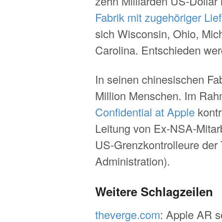
zehn Milliarden US-Dollar 
Fabrik mit zugehöriger Lief
sich Wisconsin, Ohio, Mic
Carolina. Entschieden werd
In seinen chinesischen Fa
Million Menschen. Im Ra
Confidential at Apple
kontr
Leitung von Ex-NSA-Mitarb
US-Grenzkontrolleure der 
Administration).
Weitere Schlagzeilen
theverge.com
: Apple AR so