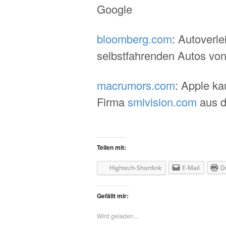
Google
bloomberg.com
: Autoverle
selbstfahrenden Autos von
macrumors.com
: Apple ka
Firma
smivision.com
aus d
Teilen mit:
Hightech-Shortlink
E-Mail
D
Gefällt mir:
Wird geladen...