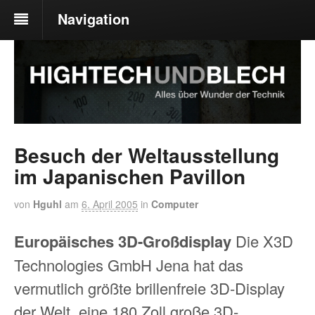
Navigation
Besuch der Weltausstellung
im Japanischen Pavillon
von
Hguhl
am
6. April 2005
in
Computer
Europäisches 3D-Großdisplay
Die X3D
Technologies GmbH Jena hat das
vermutlich größte brillenfreie 3D-Display
der Welt, eine 180 Zoll große 3D-