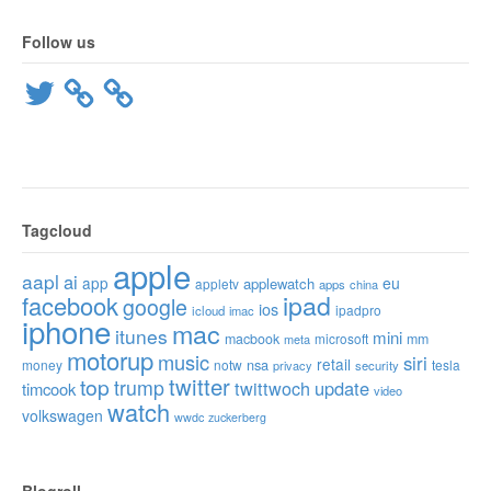
Follow us
Twitter
Tagcloud
apple
aapl
ai
app
eu
applewatch
appletv
apps
china
ipad
facebook
google
ios
ipadpro
icloud
imac
iphone
mac
itunes
mini
macbook
microsoft
mm
meta
motorup
music
siri
retail
nsa
money
notw
tesla
privacy
security
twitter
top
trump
twittwoch
update
timcook
video
watch
volkswagen
wwdc
zuckerberg
Blogroll