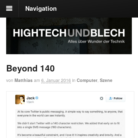
Navigation
Beyond 140
von
Matthias
am
6. Januar 2016
in
Computer
,
Szene