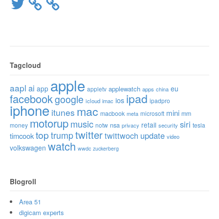
Twitter
Tagcloud
apple
aapl
ai
app
eu
applewatch
appletv
apps
china
ipad
facebook
google
ios
ipadpro
icloud
imac
iphone
mac
itunes
mini
macbook
microsoft
mm
meta
motorup
music
siri
retail
nsa
money
notw
tesla
privacy
security
twitter
top
trump
twittwoch
update
timcook
video
watch
volkswagen
wwdc
zuckerberg
Blogroll
Area 51
digicam experts