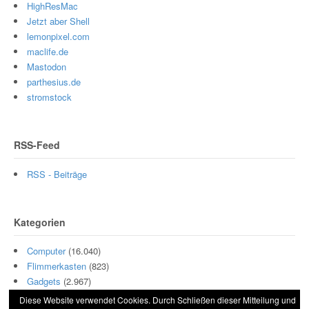
HighResMac
Jetzt aber Shell
lemonpixel.com
maclife.de
Mastodon
parthesius.de
stromstock
RSS-Feed
RSS - Beiträge
Kategorien
Computer
(16.040)
Flimmerkasten
(823)
Gadgets
(2.967)
Hamburg
(10)
Diese Website verwendet Cookies. Durch Schließen dieser Mitteilung und