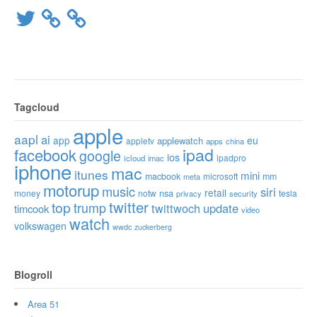
Twitter
Tagcloud
apple
aapl
ai
app
eu
applewatch
appletv
apps
china
ipad
facebook
google
ios
ipadpro
icloud
imac
iphone
mac
itunes
mini
macbook
microsoft
mm
meta
motorup
music
siri
retail
nsa
money
notw
tesla
privacy
security
twitter
top
trump
twittwoch
update
timcook
video
watch
volkswagen
wwdc
zuckerberg
Blogroll
Area 51