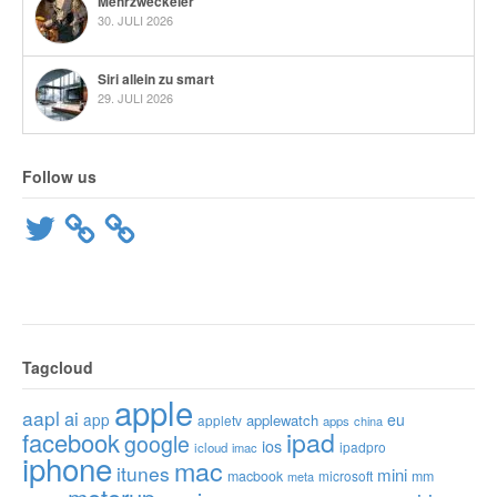
Mehrzweckeier
30. JULI 2026
Siri allein zu smart
29. JULI 2026
Follow us
Twitter
Tagcloud
apple
aapl
ai
app
eu
applewatch
appletv
apps
china
ipad
facebook
google
ios
ipadpro
icloud
imac
iphone
mac
itunes
mini
macbook
microsoft
mm
meta