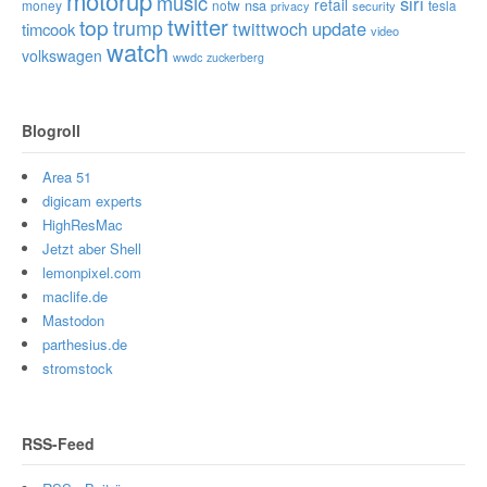
motorup
music
siri
retail
nsa
money
notw
tesla
privacy
security
twitter
top
trump
twittwoch
update
timcook
video
watch
volkswagen
wwdc
zuckerberg
Blogroll
Area 51
digicam experts
HighResMac
Jetzt aber Shell
lemonpixel.com
maclife.de
Mastodon
parthesius.de
stromstock
RSS-Feed