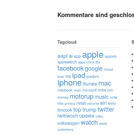
Kommentare sind geschlo
Tagcloud
B
apple
aapl
ai
app
appletv
eu
applewatch
apps
china
facebook
google
icloud
ipad
ios
ipadpro
imac
iphone
mac
itunes
mini
macbook
microsoft
mm
meta
motorup
music
money
notw
siri
retail
nsa
tesla
privacy
security
twitter
top
trump
timcook
twittwoch
update
video
watch
volkswagen
wwdc
zuckerberg