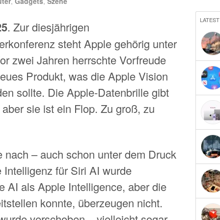
ter
,
Gadgets
,
Szene
LATEST
5
. Zur diesjährigen
erkonferenz steht Apple gehörig unter
or zwei Jahren herrschte Vorfreude
neues Produkt, was die Apple Vision
en sollte. Die Apple-Datenbrille gibt
 aber sie ist ein Flop. Zu groß, zu
le nach – auch schon unter dem Druck
Intelligenz für Siri AI wurde
 AI als Apple Intelligence, aber die
itstellen konnte, überzeugen nicht.
wurde verschoben – vielleicht sogar