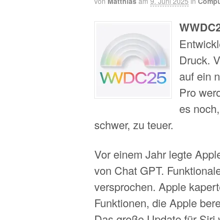
von
Matthias
am
9. Juni 2025
in
Compu
WWDC2
Entwickl
Druck. V
auf ein 
Pro werd
es noch,
schwer, zu teuer.
Vor einem Jahr legte App
von Chat GPT. Funktionale 
versprochen. Apple kaperte
Funktionen, die Apple bere
Das große Update für Siri 