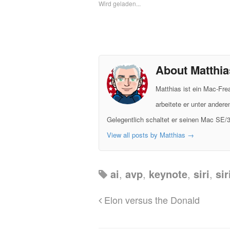
Wird geladen...
About Matthia
Matthias ist ein Mac-Fr
arbeitete er unter ander
Gelegentlich schaltet er seinen Mac SE/3
View all posts by Matthias
→
ai
,
avp
,
keynote
,
siri
,
sir
Elon versus the Donald