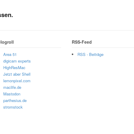
ssen.
logroll
RSS-Feed
Area 51
RSS - Beiträge
digicam experts
HighResMac
Jetzt aber Shell
lemonpixel.com
maclife.de
Mastodon
parthesius.de
stromstock