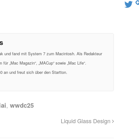
Twitter
s
eak und fand mit System 7 zum Macintosh. Als Redakteur
em für „Mac Magazin“, „MACup“ sowie „Mac Life“.
0 an und freut sich über den Startton.
iai
,
wwdc25
Liquid Glass Design