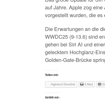
auf Jahre. Apple zog eine 
vorgestellt wurden, die es 
Die Erwartungen an die di
WWDC25 (9-13.6) sind ent
gehen bei Siri AI und eine
gelecktem Hochglanz-Einsp
Golden-Gate-Brücke springt
Teilen mit:
Hightech-Shortlink
E-Mail
D
Gefällt mir: