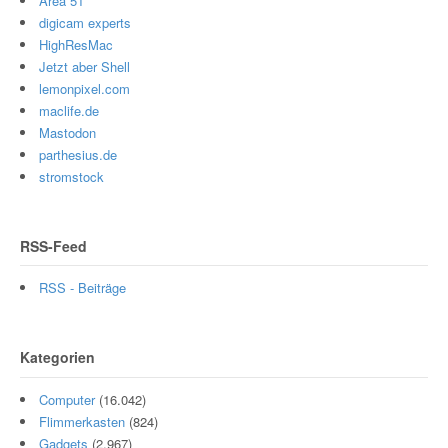
Area 51
digicam experts
HighResMac
Jetzt aber Shell
lemonpixel.com
maclife.de
Mastodon
parthesius.de
stromstock
RSS-Feed
RSS - Beiträge
Kategorien
Computer
(16.042)
Flimmerkasten
(824)
Gadgets
(2.967)