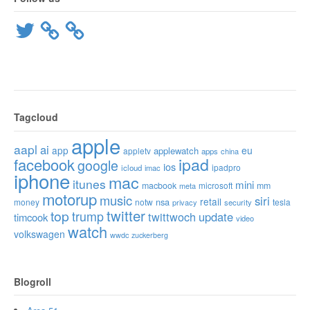
Twitter
Tagcloud
apple
aapl
ai
app
eu
applewatch
appletv
apps
china
ipad
facebook
google
ios
ipadpro
icloud
imac
iphone
mac
itunes
mini
macbook
microsoft
mm
meta
motorup
music
siri
retail
nsa
money
notw
tesla
privacy
security
twitter
top
trump
twittwoch
update
timcook
video
watch
volkswagen
wwdc
zuckerberg
Blogroll