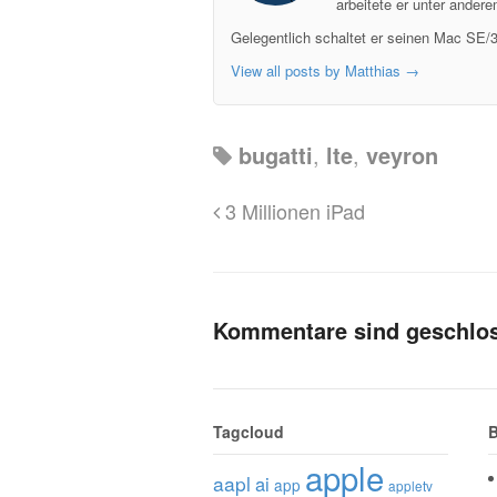
arbeitete er unter ander
Gelegentlich schaltet er seinen Mac SE/3
View all posts by Matthias
→
bugatti
,
lte
,
veyron
3 Millionen iPad
Kommentare sind geschlo
Tagcloud
B
apple
aapl
ai
app
appletv