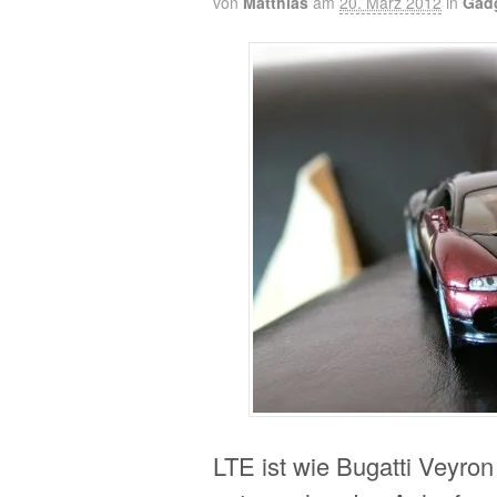
von
Matthias
am
20. März 2012
in
Gad
LTE ist wie Bugatti Veyro