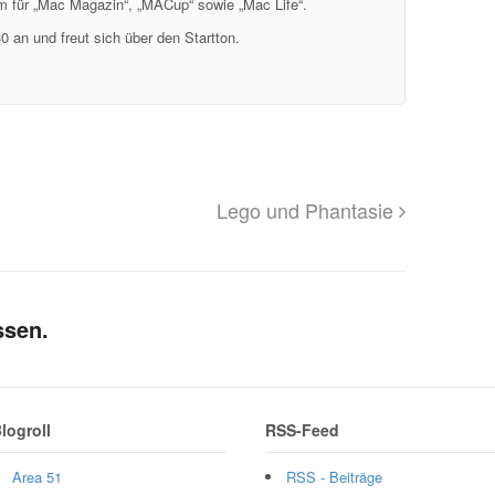
em für „Mac Magazin“, „MACup“ sowie „Mac Life“.
0 an und freut sich über den Startton.
Lego und Phantasie
ssen.
logroll
RSS-Feed
Area 51
RSS - Beiträge