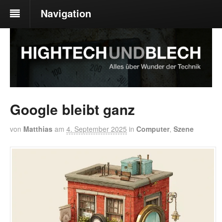
Navigation
Google bleibt ganz
von
Matthias
am
4. September 2025
in
Computer
,
Szene