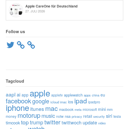
Apple CareOne für Deutschland
27. JULI 2026
Follow us
Twitter
Tagcloud
apple
aapl
ai
app
eu
applewatch
appletv
apps
china
ipad
facebook
google
ios
ipadpro
icloud
imac
iphone
mac
itunes
mini
macbook
microsoft
mm
meta
motorup
music
siri
retail
nsa
money
notw
tesla
privacy
security
twitter
top
trump
twittwoch
update
timcook
video
watch