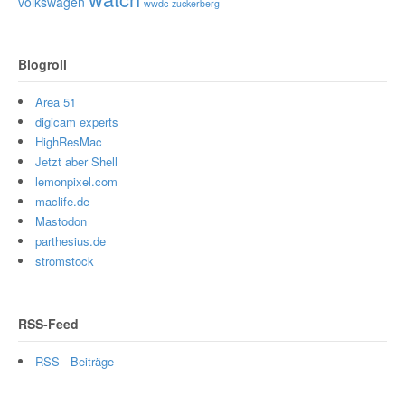
volkswagen
wwdc
zuckerberg
Blogroll
Area 51
digicam experts
HighResMac
Jetzt aber Shell
lemonpixel.com
maclife.de
Mastodon
parthesius.de
stromstock
RSS-Feed
RSS - Beiträge