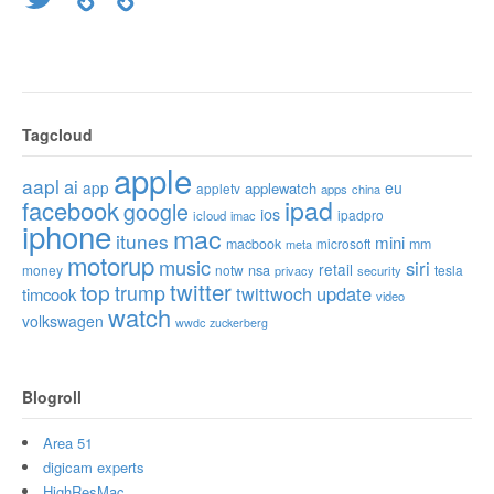
Tagcloud
apple
aapl
ai
app
eu
applewatch
appletv
apps
china
ipad
facebook
google
ios
ipadpro
icloud
imac
iphone
mac
itunes
mini
macbook
microsoft
mm
meta
motorup
music
siri
retail
nsa
money
notw
tesla
privacy
security
twitter
top
trump
twittwoch
update
timcook
video
watch
volkswagen
wwdc
zuckerberg
Blogroll
Area 51
digicam experts
HighResMac