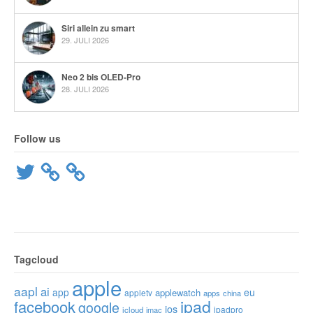
Siri allein zu smart
29. JULI 2026
Neo 2 bis OLED-Pro
28. JULI 2026
Follow us
Twitter
Tagcloud
apple
aapl
ai
app
eu
applewatch
appletv
apps
china
ipad
facebook
google
ios
ipadpro
icloud
imac