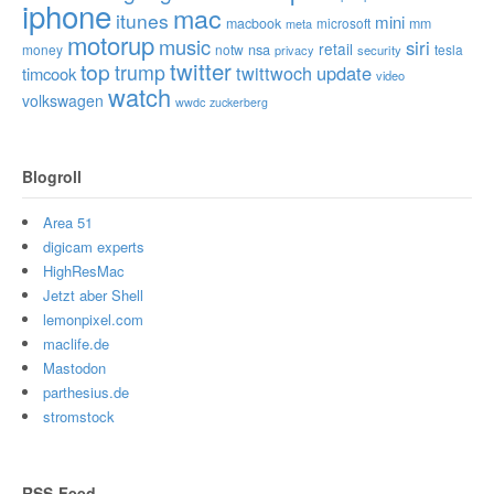
iphone
mac
itunes
mini
macbook
microsoft
mm
meta
motorup
music
siri
retail
nsa
money
notw
tesla
privacy
security
twitter
top
trump
twittwoch
update
timcook
video
watch
volkswagen
wwdc
zuckerberg
Blogroll
Area 51
digicam experts
HighResMac
Jetzt aber Shell
lemonpixel.com
maclife.de
Mastodon
parthesius.de
stromstock
RSS-Feed