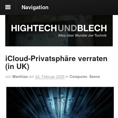
Navigation
iCloud-Privatsphäre verraten
(in UK)
von
Matthias
am
22. Februar 2025
in
Computer
,
Szene