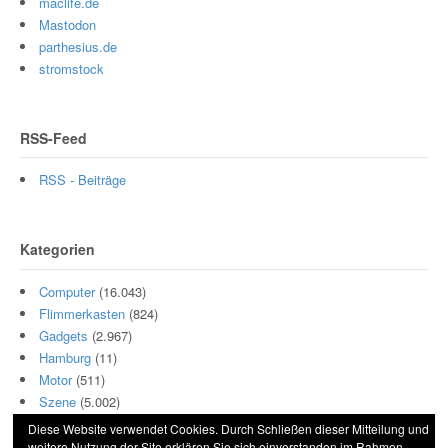
maclife.de
Mastodon
parthesius.de
stromstock
RSS-Feed
RSS - Beiträge
Kategorien
Computer
(16.043)
Flimmerkasten
(824)
Gadgets
(2.967)
Hamburg
(11)
Motor
(511)
Szene
(5.002)
Diese Website verwendet Cookies. Durch Schließen dieser Mitteilung und
weitere Nutzung der Site erklären Sie sich einverstanden im Rahmen