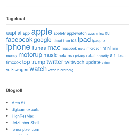
Tagcloud
apple
aapl
ai
app
eu
applewatch
appletv
apps
china
ipad
facebook
google
ios
ipadpro
icloud
imac
iphone
mac
itunes
mini
macbook
microsoft
mm
meta
motorup
music
siri
retail
nsa
money
notw
tesla
privacy
security
twitter
top
trump
twittwoch
update
timcook
video
watch
volkswagen
wwdc
zuckerberg
Blogroll
Area 51
digicam experts
HighResMac
Jetzt aber Shell
lemonpixel.com