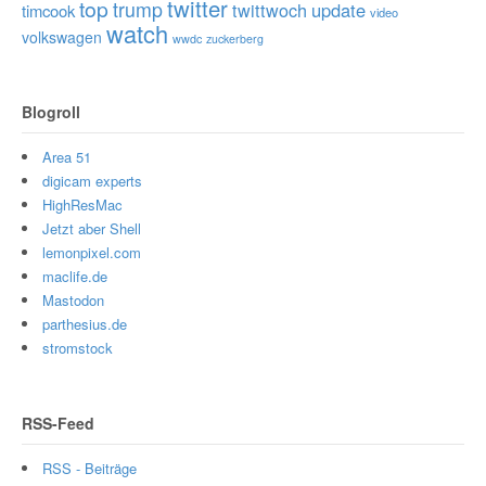
twitter
top
trump
twittwoch
update
timcook
video
watch
volkswagen
wwdc
zuckerberg
Blogroll
Area 51
digicam experts
HighResMac
Jetzt aber Shell
lemonpixel.com
maclife.de
Mastodon
parthesius.de
stromstock
RSS-Feed
RSS - Beiträge