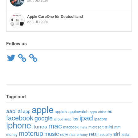
Apple CareOne für Deutschland
27. JULI 2026
Follow us
Twitter
Tagcloud
apple
aapl
ai
app
eu
applewatch
appletv
apps
china
ipad
facebook
google
ios
ipadpro
icloud
imac
iphone
mac
itunes
mini
macbook
microsoft
mm
meta
motorup
music
siri
retail
nsa
money
notw
tesla
privacy
security