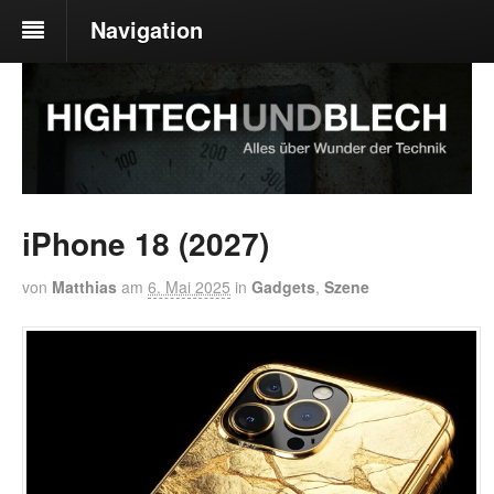
Navigation
iPhone 18 (2027)
von
Matthias
am
6. Mai 2025
in
Gadgets
,
Szene