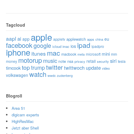
Tagcloud
apple
aapl
ai
app
eu
applewatch
appletv
apps
china
ipad
facebook
google
ios
ipadpro
icloud
imac
iphone
mac
itunes
mini
macbook
microsoft
mm
meta
motorup
music
siri
retail
nsa
money
notw
tesla
privacy
security
twitter
top
trump
twittwoch
update
timcook
video
watch
volkswagen
wwdc
zuckerberg
Blogroll
Area 51
digicam experts
HighResMac
Jetzt aber Shell