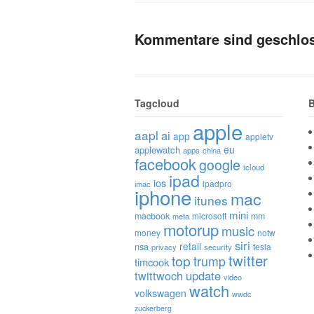
Kommentare sind geschlo
Tagcloud
B
apple
aapl
ai
app
appletv
eu
applewatch
apps
china
facebook
google
icloud
ipad
ios
ipadpro
imac
iphone
mac
itunes
mini
macbook
microsoft
mm
meta
motorup
music
money
notw
siri
retail
nsa
tesla
privacy
security
twitter
top
trump
timcook
twittwoch
update
video
watch
volkswagen
wwdc
zuckerberg