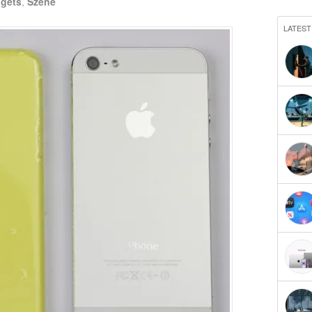
gets
,
Szene
LATEST