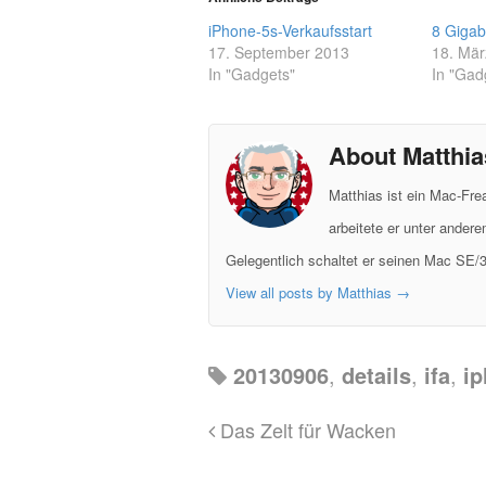
iPhone-5s-Verkaufsstart
8 Gigab
17. September 2013
18. Mär
In "Gadgets"
In "Gad
About Matthia
Matthias ist ein Mac-Fr
arbeitete er unter ander
Gelegentlich schaltet er seinen Mac SE/3
View all posts by Matthias
→
20130906
,
details
,
ifa
,
i
Das Zelt für Wacken