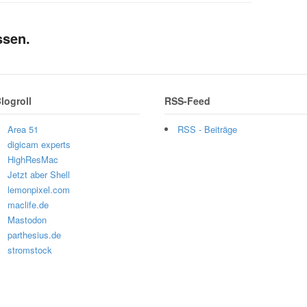
ssen.
logroll
RSS-Feed
Area 51
RSS - Beiträge
digicam experts
HighResMac
Jetzt aber Shell
lemonpixel.com
maclife.de
Mastodon
parthesius.de
stromstock