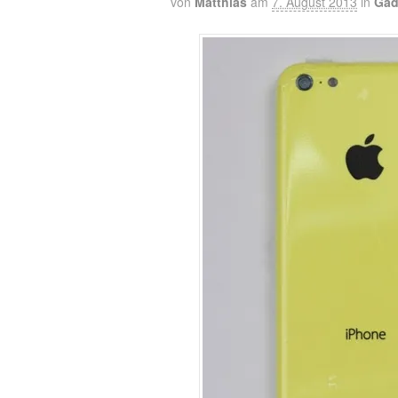
von
Matthias
am
7. August 2013
in
Gad