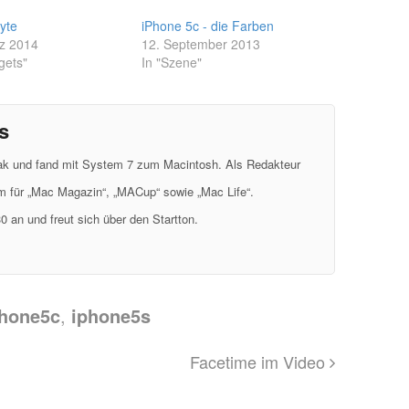
yte
iPhone 5c - die Farben
z 2014
12. September 2013
gets"
In "Szene"
s
eak und fand mit System 7 zum Macintosh. Als Redakteur
em für „Mac Magazin“, „MACup“ sowie „Mac Life“.
0 an und freut sich über den Startton.
phone5c
,
iphone5s
Facetime im Video