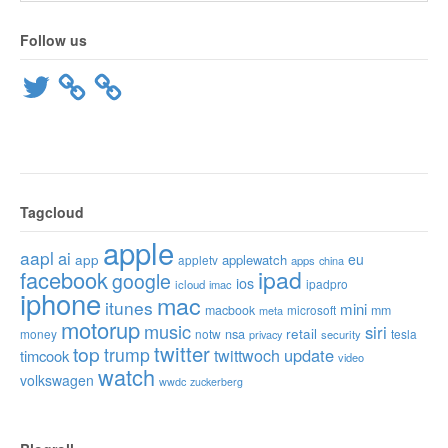
Follow us
Twitter
Tagcloud
apple
aapl
ai
app
eu
applewatch
appletv
apps
china
ipad
facebook
google
ios
ipadpro
icloud
imac
iphone
mac
itunes
mini
macbook
microsoft
mm
meta
motorup
music
siri
retail
nsa
money
notw
tesla
privacy
security
twitter
top
trump
twittwoch
update
timcook
video
watch
volkswagen
wwdc
zuckerberg