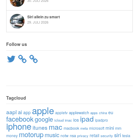
30. JULI 2026
Siri allein zu smart
29. JULI 2026
Follow us
Twitter
Tagcloud
apple
aapl
ai
app
eu
applewatch
appletv
apps
china
ipad
facebook
google
ios
ipadpro
icloud
imac
iphone
mac
itunes
mini
macbook
microsoft
mm
meta
motorup
music
siri
retail
nsa
money
notw
tesla
privacy
security