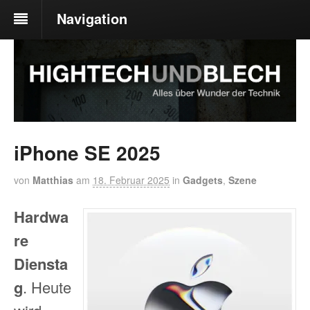
Navigation
iPhone SE 2025
von
Matthias
am
18. Februar 2025
in
Gadgets
,
Szene
Hardwa
re
Diensta
g
. Heute