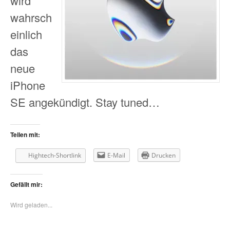
wird
wahrsch
einlich
das
neue
iPhone
SE angekündigt. Stay tuned…
Teilen mit:
Hightech-Shortlink
E-Mail
Drucken
Gefällt mir:
Wird geladen...