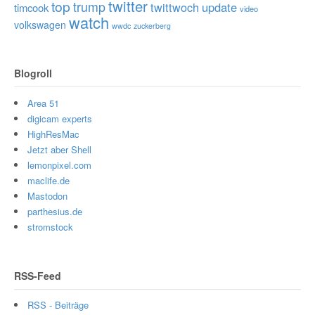
twitter
top
trump
twittwoch
update
timcook
video
watch
volkswagen
wwdc
zuckerberg
Blogroll
Area 51
digicam experts
HighResMac
Jetzt aber Shell
lemonpixel.com
maclife.de
Mastodon
parthesius.de
stromstock
RSS-Feed
RSS - Beiträge