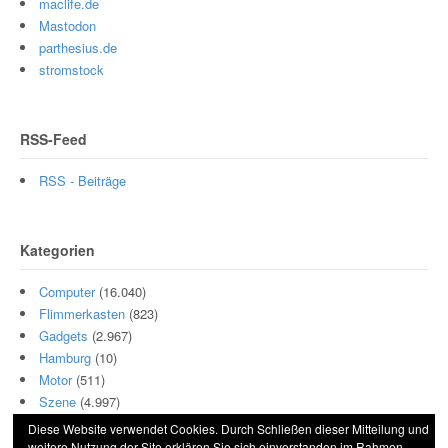
maclife.de
Mastodon
parthesius.de
stromstock
RSS-Feed
RSS - Beiträge
Kategorien
Computer
(16.040)
Flimmerkasten
(823)
Gadgets
(2.967)
Hamburg
(10)
Motor
(511)
Szene
(4.997)
Diese Website verwendet Cookies. Durch Schließen dieser Mitteilung und
weitere Nutzung der Site erklären Sie sich einverstanden im Rahmen