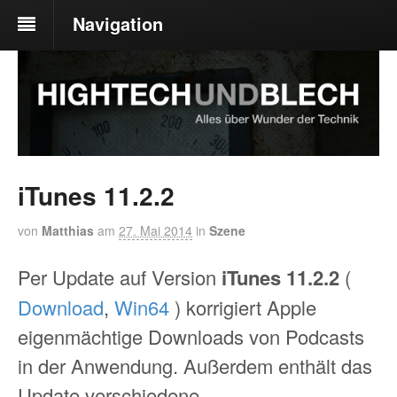
Navigation
iTunes 11.2.2
von
Matthias
am
27. Mai 2014
in
Szene
Per Update auf Version
iTunes 11.2.2
(
Download
,
Win64
) korrigiert Apple
eigenmächtige Downloads von Podcasts
in der Anwendung. Außerdem enthält das
Update verschiedene