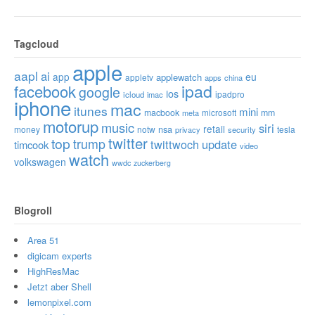
Tagcloud
apple
aapl
ai
app
eu
applewatch
appletv
apps
china
ipad
facebook
google
ios
ipadpro
icloud
imac
iphone
mac
itunes
mini
macbook
microsoft
mm
meta
motorup
music
siri
retail
nsa
money
notw
tesla
privacy
security
twitter
top
trump
twittwoch
update
timcook
video
watch
volkswagen
wwdc
zuckerberg
Blogroll
Area 51
digicam experts
HighResMac
Jetzt aber Shell
lemonpixel.com