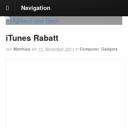
Navigation
iTunes Rabatt
von
Matthias
am
15. November 2011
in
Computer
,
Gadgets