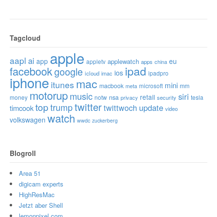
Tagcloud
apple
aapl
ai
app
eu
applewatch
appletv
apps
china
ipad
facebook
google
ios
ipadpro
icloud
imac
iphone
mac
itunes
mini
macbook
microsoft
mm
meta
motorup
music
siri
retail
nsa
money
notw
tesla
privacy
security
twitter
top
trump
twittwoch
update
timcook
video
watch
volkswagen
wwdc
zuckerberg
Blogroll
Area 51
digicam experts
HighResMac
Jetzt aber Shell
lemonpixel.com