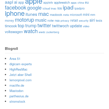
apple
aapl
ai
app
eu
applewatch
appletv
apps
china
ipad
facebook
google
ios
ipadpro
icloud
imac
iphone
mac
itunes
mini
macbook
microsoft
mm
meta
motorup
music
siri
retail
nsa
money
notw
tesla
privacy
security
twitter
top
trump
twittwoch
update
timcook
video
watch
volkswagen
wwdc
zuckerberg
Blogroll
Area 51
digicam experts
HighResMac
Jetzt aber Shell
lemonpixel.com
maclife.de
Mastodon
parthesius.de
stromstock