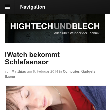
Navigation
iWatch bekommt
Schlafsensor
von
Matthias
am
6. Februar 2014
in
Computer
,
Gadgets
,
Szene