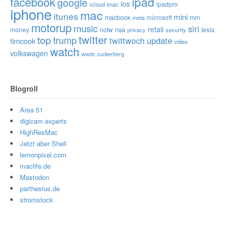
ipad
facebook
google
ios
ipadpro
icloud
imac
iphone
mac
itunes
mini
macbook
microsoft
mm
meta
motorup
music
siri
retail
nsa
money
notw
tesla
privacy
security
twitter
top
trump
twittwoch
update
timcook
video
watch
volkswagen
wwdc
zuckerberg
Blogroll
Area 51
digicam experts
HighResMac
Jetzt aber Shell
lemonpixel.com
maclife.de
Mastodon
parthesius.de
stromstock