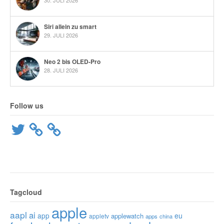
30. JULI 2026
Siri allein zu smart
29. JULI 2026
Neo 2 bis OLED-Pro
28. JULI 2026
Follow us
Twitter
Tagcloud
apple
aapl
ai
app
eu
applewatch
appletv
apps
china