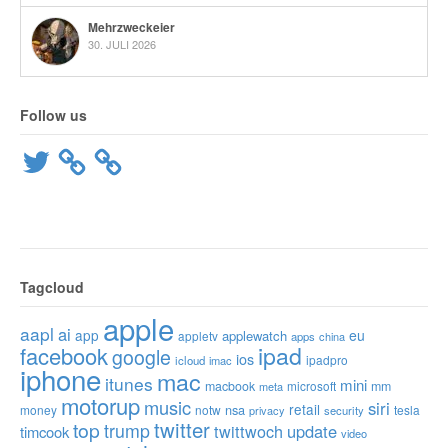
Mehrzweckeier
30. JULI 2026
Follow us
Twitter
Tagcloud
apple
aapl
ai
app
eu
applewatch
appletv
apps
china
ipad
facebook
google
ios
ipadpro
icloud
imac
iphone
mac
itunes
mini
macbook
microsoft
mm
meta
motorup
music
siri
retail
nsa
money
notw
tesla
privacy
security
twitter
top
trump
twittwoch
update
timcook
video