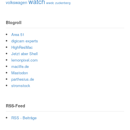
watch
volkswagen
wwdc
zuckerberg
Blogroll
Area 51
digicam experts
HighResMac
Jetzt aber Shell
lemonpixel.com
maclife.de
Mastodon
parthesius.de
stromstock
RSS-Feed
RSS - Beiträge