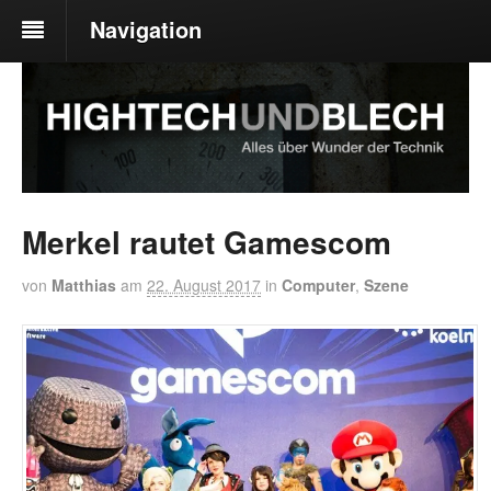
Navigation
Merkel rautet Gamescom
von
Matthias
am
22. August 2017
in
Computer
,
Szene